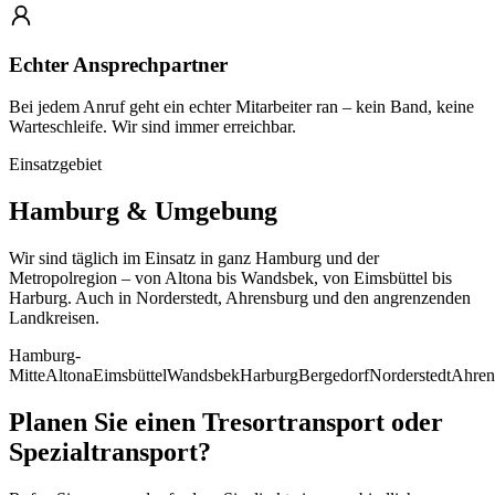
Echter Ansprechpartner
Bei jedem Anruf geht ein echter Mitarbeiter ran – kein Band, keine
Warteschleife. Wir sind immer erreichbar.
Einsatzgebiet
Hamburg & Umgebung
Wir sind täglich im Einsatz in ganz Hamburg und der
Metropolregion – von Altona bis Wandsbek, von Eimsbüttel bis
Harburg. Auch in Norderstedt, Ahrensburg und den angrenzenden
Landkreisen.
Hamburg-
Mitte
Altona
Eimsbüttel
Wandsbek
Harburg
Bergedorf
Norderstedt
Ahren
Planen Sie einen Tresortransport oder
Spezialtransport?