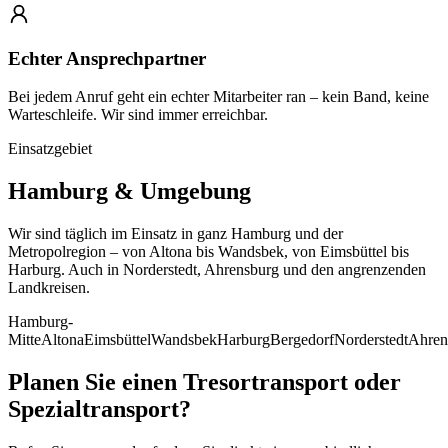
Echter Ansprechpartner
Bei jedem Anruf geht ein echter Mitarbeiter ran – kein Band, keine
Warteschleife. Wir sind immer erreichbar.
Einsatzgebiet
Hamburg & Umgebung
Wir sind täglich im Einsatz in ganz Hamburg und der
Metropolregion – von Altona bis Wandsbek, von Eimsbüttel bis
Harburg. Auch in Norderstedt, Ahrensburg und den angrenzenden
Landkreisen.
Hamburg-
Mitte
Altona
Eimsbüttel
Wandsbek
Harburg
Bergedorf
Norderstedt
Ahren
Planen Sie einen Tresortransport oder
Spezialtransport?